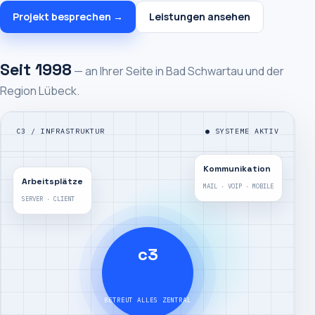
Projekt besprechen →
Leistungen ansehen
Seit 1998
— an Ihrer Seite in Bad Schwartau und der
Region Lübeck.
C3 / INFRASTRUKTUR
● SYSTEME AKTIV
Kommunikation
Arbeitsplätze
MAIL · VOIP · MOBILE
SERVER · CLIENT
c3
BETREUT ALLES ZENTRAL