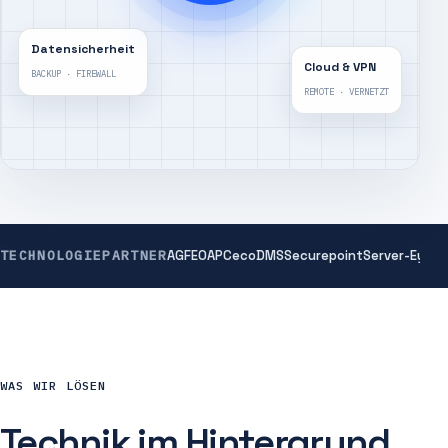
Datensicherheit
Cloud & VPN
BACKUP · FIREWALL
REMOTE · VERNETZT
TECHNOLOGIEPARTNER
AGFEO
APC
ecoDMS
Securepoint
Server-Eye
WAS WIR LÖSEN
Technik im Hintergrund.